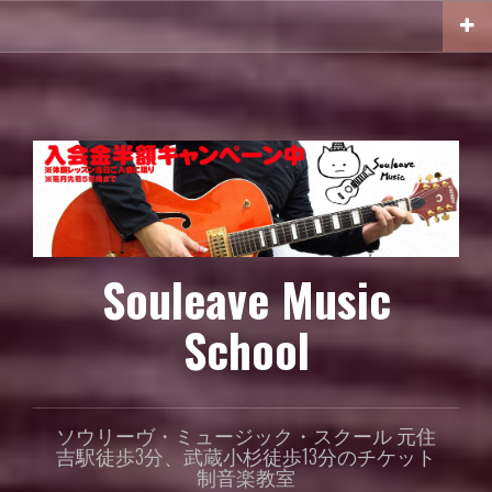
コ
ン
テ
ン
ツ
へ
ス
キ
ッ
プ
Souleave Music
School
ソウリーヴ・ミュージック・スクール 元住
吉駅徒歩3分、武蔵小杉徒歩13分のチケット
制音楽教室