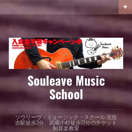
コ
ン
テ
ン
ツ
へ
ス
キ
ッ
プ
Souleave Music
School
ソウリーヴ・ミュージック・スクール 元住
吉駅徒歩3分、武蔵小杉徒歩13分のチケット
制音楽教室