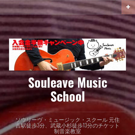
コ
ン
テ
ン
ツ
へ
ス
キ
ッ
プ
Souleave Music
School
ソウリーヴ・ミュージック・スクール 元住
吉駅徒歩3分、武蔵小杉徒歩13分のチケット
制音楽教室