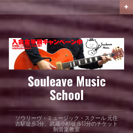
コ
ン
テ
ン
ツ
へ
ス
キ
ッ
プ
Souleave Music
School
ソウリーヴ・ミュージック・スクール 元住
吉駅徒歩3分、武蔵小杉徒歩13分のチケット
制音楽教室