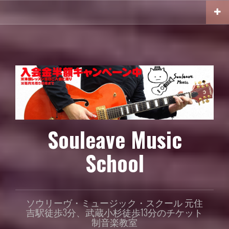
コ
ン
テ
ン
ツ
へ
ス
キ
ッ
プ
Souleave Music
School
ソウリーヴ・ミュージック・スクール 元住
吉駅徒歩3分、武蔵小杉徒歩13分のチケット
制音楽教室