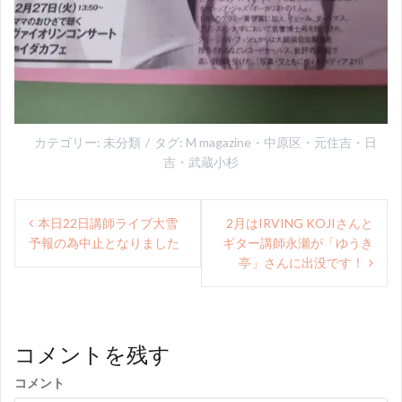
カテゴリー:
未分類
タグ:
M magazine
・
中原区
・
元住吉
・
日
吉
・
武蔵小杉
投
本日22日講師ライブ大雪
2月はIRVING KOJIさんと
稿
予報の為中止となりました
ギター講師永瀬が「ゆうき
ナ
亭」さんに出没です！
ビ
ゲ
コメントを残す
ー
シ
コメント