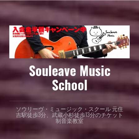
コ
ン
テ
ン
ツ
へ
ス
キ
ッ
Souleave Music
プ
School
ソウリーヴ・ミュージック・スクール 元住
吉駅徒歩3分、武蔵小杉徒歩13分のチケット
制音楽教室