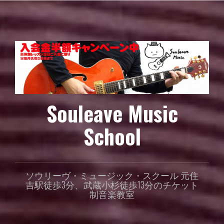
コ
ン
テ
ン
ツ
へ
ス
キ
ッ
Souleave Music
プ
School
ソウリーヴ・ミュージック・スクール 元住
吉駅徒歩3分、武蔵小杉徒歩13分のチケット
制音楽教室