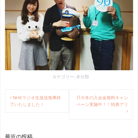
カテゴリー:
未分類
投
NHKラジオ生放送無事終
只今冬の入会金無料キャン
稿
了いたしました！
ペーン実施中！！特典アリ
ナ
ビ
ゲ
最近の投稿