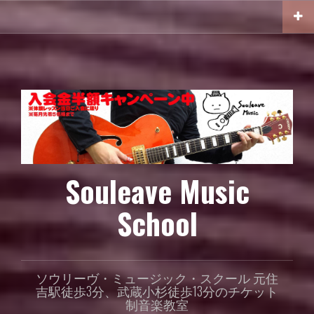
コ
ン
テ
ン
ツ
へ
ス
キ
ッ
プ
Souleave Music
School
ソウリーヴ・ミュージック・スクール 元住
吉駅徒歩3分、武蔵小杉徒歩13分のチケット
制音楽教室