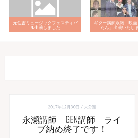
「Kアリーナ横浜大型ビジョン、12
元住吉ミュージックフ
月のBGMで流れます」
ル出演しまし
2017年12月30日
未分類
永瀬講師 GEN講師 ライ
ブ納め終了です！