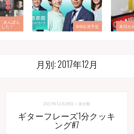
ェスティバ
ギター講師永瀬 映画「あんぽん
た
たん」出演いたしました！
月別: 2017年12月
2017年12月28日
未分類
ギターフレーズ1分クッキ
ング#7