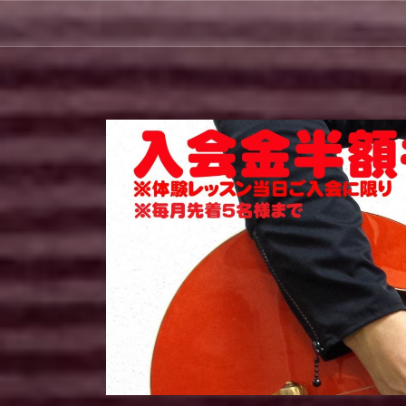
コ
ン
テ
ン
ツ
へ
ス
キ
ッ
プ