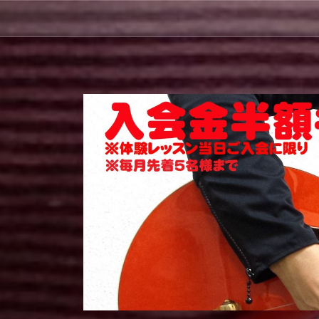
コ
ン
テ
ン
ツ
へ
ス
キ
ッ
プ