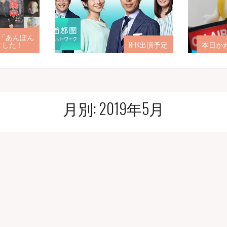
「あんぽん
ました！
NHK出演予定
本日か
月別: 2019年5月