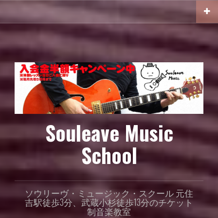
コ
ン
テ
ン
ツ
へ
ス
キ
ッ
プ
Souleave Music
School
ソウリーヴ・ミュージック・スクール 元住
吉駅徒歩3分、武蔵小杉徒歩13分のチケット
制音楽教室