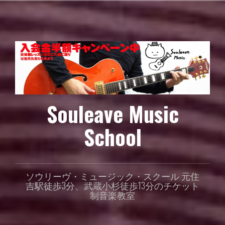
コ
ン
テ
ン
ツ
へ
ス
キ
ッ
Souleave Music
プ
School
ソウリーヴ・ミュージック・スクール 元住
吉駅徒歩3分、武蔵小杉徒歩13分のチケット
制音楽教室