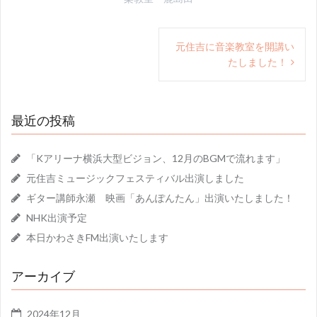
投
元住吉に音楽教室を開講い
稿
たしました！
ナ
ビ
最近の投稿
ゲ
ー
「Kアリーナ横浜大型ビジョン、12月のBGMで流れます」
シ
元住吉ミュージックフェスティバル出演しました
ョ
ギター講師永瀬 映画「あんぽんたん」出演いたしました！
ン
NHK出演予定
本日かわさきFM出演いたします
アーカイブ
2024年12月