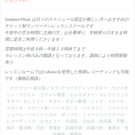
レゼント中!!
Souleave Music は日々のスケジュール固定が難しい方へおすすめの
チケット制マンツーマンレッスンスクールです
午前中の空き時間に主婦の方、お仕事帰り、学校帰りのすきま時
間に是非ご利用くださいませ！
営業時間は午前９時～午後２３時終了まで
※レッスン時のみの開講となっております。講師により時間変動
有り
レッスンルームではCubaseを使用した簡易レコーディングも可能
です（価格応相談）
カテゴリー:
未分類
タグ:
アコースティックギター
・
ヴァイオ
リン
・
ウクレレ
・
ウクレレ教室
・
エレキギター
・
エレクトリック
ギター
・
カントリー
・
ギター
・
ギター教室
・
ジャズ
・
スクール
・
スタジオ
・
チケット制
・
ハードロック
・
バイオリン
・
フリースケ
ジュール
・
ヘヴィーメタル
・
ポップス
・
ミュージックスクール
・
レコーディング
・
ロカビリー
・
中原区
・
元住吉
・
向河原
・
平間
・
幸区
・
新川崎
・
日吉
・
早弾き
・
武蔵中原
・
武蔵小杉
・
速弾き
・
音
楽教室
・
鹿島田