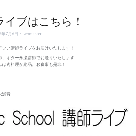
ライブはこちら！
17年7月6日
wpmaster
アツい講師ライブをお届けいたします！
師、ギター永瀬講師でお送りいたします
んは肉料理が絶品。お食事も是非！
永瀬晋