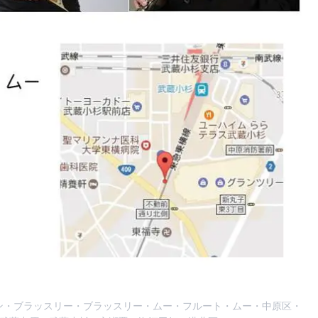
ン
・
ブラッスリー
・
ブラッスリー・ムー
・
フルート
・
ムー
・
中原区
・