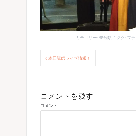
カテゴリー:
未分類
タグ:
ブラ
投
本日講師ライブ情報！
稿
ナ
ビ
ゲ
コメントを残す
ー
コメント
シ
ョ
ン