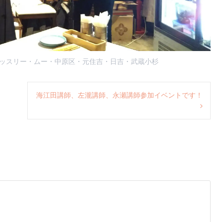
ッスリー・ムー
・
中原区
・
元住吉
・
日吉
・
武蔵小杉
海江田講師、左瀧講師、永瀬講師参加イベントです！