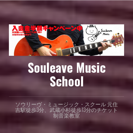
コ
ン
テ
ン
ツ
へ
ス
キ
ッ
Souleave Music
プ
School
ソウリーヴ・ミュージック・スクール 元住
吉駅徒歩3分、武蔵小杉徒歩13分のチケット
制音楽教室