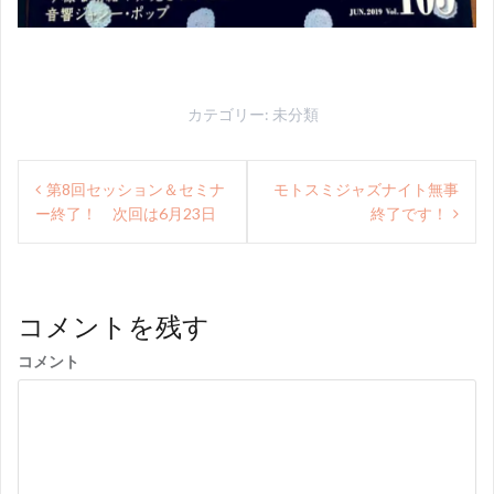
カテゴリー:
未分類
投
第8回セッション＆セミナ
モトスミジャズナイト無事
稿
ー終了！ 次回は6月23日
終了です！
ナ
ビ
ゲ
コメントを残す
ー
コメント
シ
ョ
ン